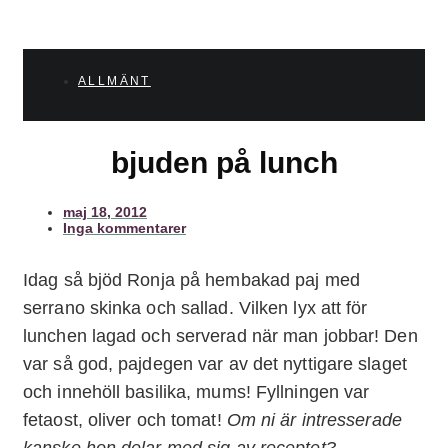
ALLMÄNT
bjuden på lunch
maj 18, 2012
Inga kommentarer
Idag så bjöd Ronja på hembakad paj med
serrano skinka och sallad. Vilken lyx att för
lunchen lagad och serverad när man jobbar! Den
var så god, pajdegen var av det nyttigare slaget
och innehöll basilika, mums! Fyllningen var
fetaost, oliver och tomat!
Om ni är intresserade
kanske hon delar med sig av receptet?