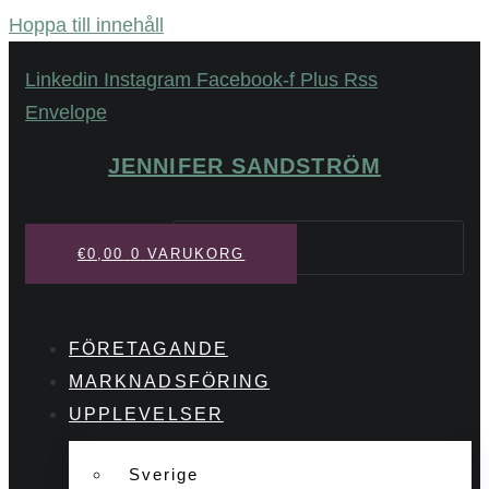
Hoppa till innehåll
Linkedin
Instagram
Facebook-f
Plus
Rss
Envelope
JENNIFER SANDSTRÖM
Sök
€
0,00
0
VARUKORG
FÖRETAGANDE
MARKNADSFÖRING
UPPLEVELSER
Sverige