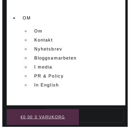
OM
Om
Kontakt
Nyhetsbrev
Bloggsamarbeten
I media
PR & Policy
In English
Sök
€
0,00
0
VARUKORG