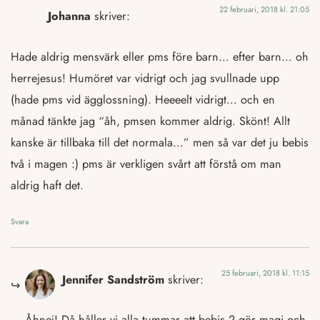
22 februari, 2018 kl. 21:05
Johanna
skriver:
Hade aldrig mensvärk eller pms före barn… efter barn… oh
herrejesus! Humöret var vidrigt och jag svullnade upp
(hade pms vid ägglossning). Heeeelt vidrigt… och en
månad tänkte jag “åh, pmsen kommer aldrig. Skönt! Allt
kanske är tillbaka till det normala…” men så var det ju bebis
två i magen :) pms är verkligen svårt att förstå om man
aldrig haft det.
Svara
25 februari, 2018 kl. 11:15
Jennifer Sandström
skriver:
Åhnej! Då håller vi alla tummar att bebis 2 gör magi och