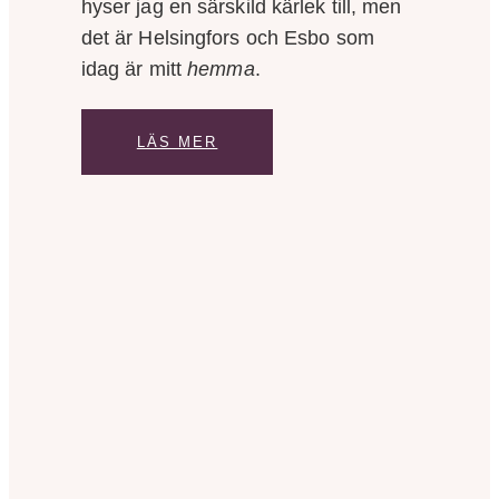
hyser jag en särskild kärlek till, men
det är Helsingfors och Esbo som
idag är mitt
hemma
.
LÄS MER