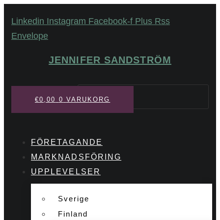
Hoppa
Linkedin
Instagram
Facebook-f
Plus
Rss
till
Envelope
innehåll
JENNIFER SANDSTRÖM
Sök
€
0,00
0
VARUKORG
FÖRETAGANDE
MARKNADSFÖRING
UPPLEVELSER
Sverige
Finland