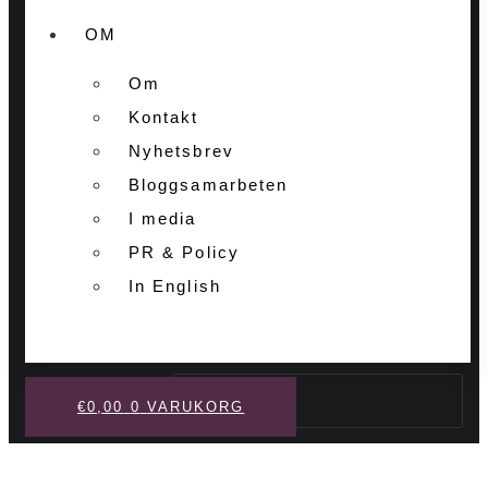
OM
Om
Kontakt
Nyhetsbrev
Bloggsamarbeten
I media
PR & Policy
In English
Sök
€
0,00
0
VARUKORG