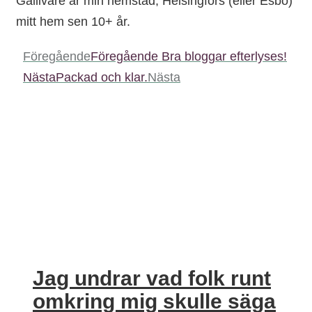
Gällivare är min hemstad, Helsingfors (eller Esbo)
mitt hem sen 10+ år.
Föregående
Föregående
Bra bloggar efterlyses!
Nästa
Packad och klar.
Nästa
Jag undrar vad folk runt
omkring mig skulle säga