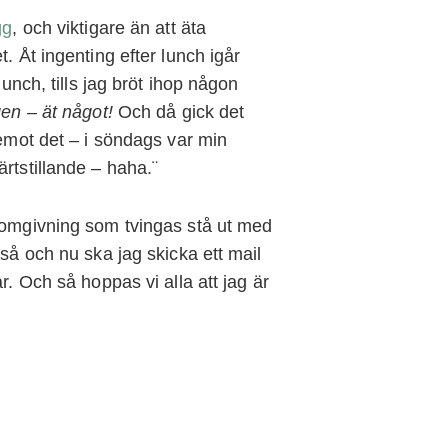
gg
, och viktigare än att äta
. Åt ingenting efter lunch igår
lunch, tills jag bröt ihop någon
gen – ät något!
Och då gick det
 emot det – i söndags var min
rtstillande – haha.¨
n omgivning som tvingas stå ut med
kså och nu ska jag skicka ett mail
r. Och så hoppas vi alla att jag är