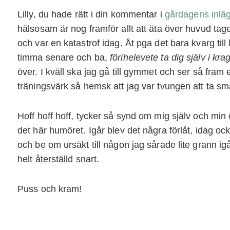
Lilly, du hade rätt i din kommentar i
gårdagens inlä
hälsosam är nog framför allt att äta över huvud taget
och var en katastrof idag. Åt pga det bara kvarg till 
timma senare och ba,
förihelevete ta dig själv i kra
över. I kväll ska jag gå till gymmet och ser så fram
träningsvärk så hemsk att jag var tvungen att ta smä
Hoff hoff hoff, tycker så synd om mig själv och mi
det här humöret. Igår blev det några förlåt, idag oc
och be om ursäkt till någon jag sårade lite grann igå
helt återställd snart.
Puss och kram!