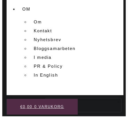
OM
Om
Kontakt
Nyhetsbrev
Bloggsamarbeten
I media
PR & Policy
In English
Sök
€
0,00
0
VARUKORG