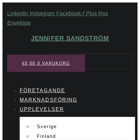
Hoppa
Linkedin
Instagram
Facebook-f
Plus
Rss
till
Envelope
innehåll
JENNIFER SANDSTRÖM
Sök
€
0,00
0
VARUKORG
FÖRETAGANDE
MARKNADSFÖRING
UPPLEVELSER
Sverige
Finland