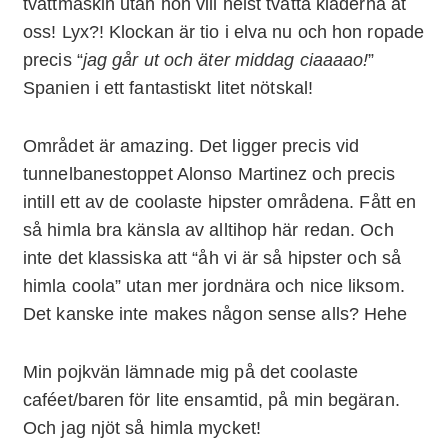
tvättmaskin utan hon vill helst tvätta kläderna åt
oss! Lyx?! Klockan är tio i elva nu och hon ropade
precis “
jag går ut och äter middag ciaaaao!
”
Spanien i ett fantastiskt litet nötskal!
Området är amazing. Det ligger precis vid
tunnelbanestoppet Alonso Martinez och precis
intill ett av de coolaste hipster områdena. Fått en
så himla bra känsla av alltihop här redan. Och
inte det klassiska att “åh vi är så hipster och så
himla coola” utan mer jordnära och nice liksom.
Det kanske inte makes någon sense alls? Hehe
Min pojkvän lämnade mig på det coolaste
caféet/baren för lite ensamtid, på min begäran.
Och jag njöt så himla mycket!