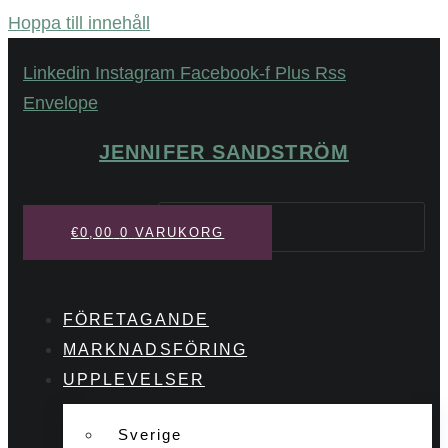
Hoppa till innehåll
Linkedin
Instagram
Facebook-f
Plus
Rss
Envelope
JENNIFER SANDSTRÖM
Sök
€
0,00
0
VARUKORG
FÖRETAGANDE
MARKNADSFÖRING
UPPLEVELSER
Sverige