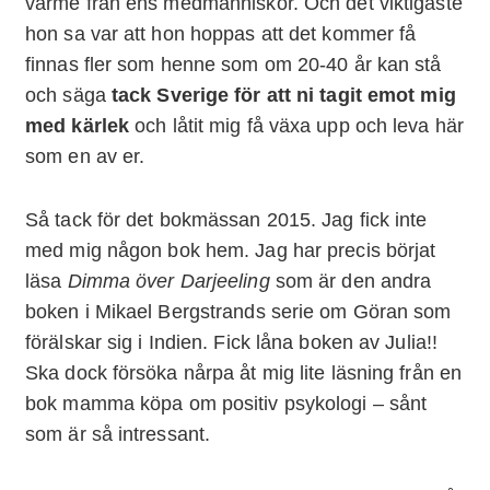
värme från ens medmänniskor. Och det viktigaste
hon sa var att hon hoppas att det kommer få
finnas fler som henne som om 20-40 år kan stå
och säga
tack Sverige för att ni tagit emot mig
med kärlek
och låtit mig få växa upp och leva här
som en av er.
Så tack för det bokmässan 2015. Jag fick inte
med mig någon bok hem. Jag har precis börjat
läsa
Dimma över Darjeeling
som är den andra
boken i Mikael Bergstrands serie om Göran som
förälskar sig i Indien. Fick låna boken av Julia!!
Ska dock försöka nårpa åt mig lite läsning från en
bok mamma köpa om positiv psykologi – sånt
som är så intressant.