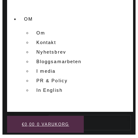
OM
Om
Kontakt
Nyhetsbrev
Bloggsamarbeten
I media
PR & Policy
In English
Sök
€
0,00
0
VARUKORG