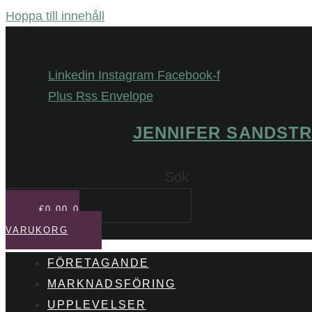
Hoppa till innehåll
Linkedin
Instagram
Facebook-f
Plus
Rss
Envelope
JENNIFER SANDST
Sök
€
0,00
0
VARUKORG
FÖRETAGANDE
MARKNADSFÖRING
UPPLEVELSER