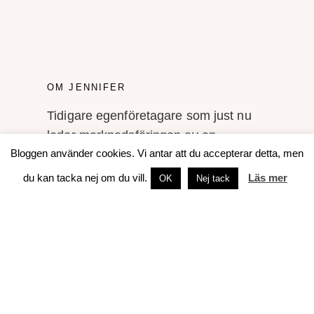
OM JENNIFER
Tidigare egenföretagare som just nu
leder marknadsföringen av en
Bloggen använder cookies. Vi antar att du accepterar detta, men
konsultbyrå i Helsingfors.
du kan tacka nej om du vill.
Läs mer
OK
Nej tack
Mitt namn är Jennifer Sandström och
jag tycker och tänker en hel del om
marknadsföring, företagande, foto,
skrivande, böcker, resor och sådant
som rör livet som svensk i Finland.
Gällivare är min hemstad, Göteborg