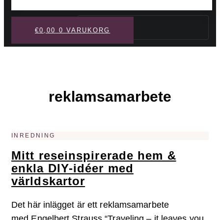
Sök
€
0,00
0
VARUKORG
reklamsamarbete
INREDNING
Mitt reseinspirerade hem &
enkla DIY-idéer med
världskartor
Det här inlägget är ett reklamsamarbete
med Engelbert Strauss “Traveling – it leaves you