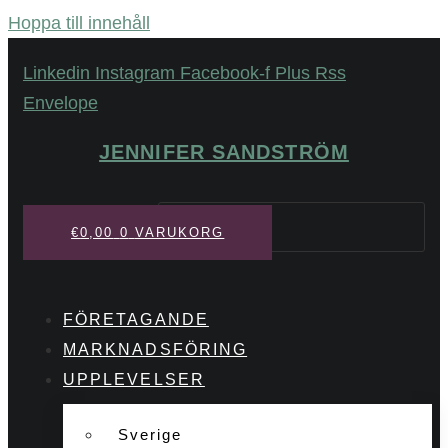
Hoppa till innehåll
Linkedin
Instagram
Facebook-f
Plus
Rss
Envelope
JENNIFER SANDSTRÖM
Sök
€
0,00
0
VARUKORG
FÖRETAGANDE
MARKNADSFÖRING
UPPLEVELSER
Sverige