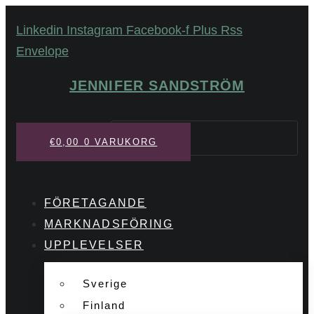
Hoppa
Linkedin
Instagram
Facebook-f
Plus
Rss
till
Envelope
innehåll
JENNIFER SANDSTRÖM
Sök
€
0,00
0
VARUKORG
FÖRETAGANDE
MARKNADSFÖRING
UPPLEVELSER
Sverige
Finland