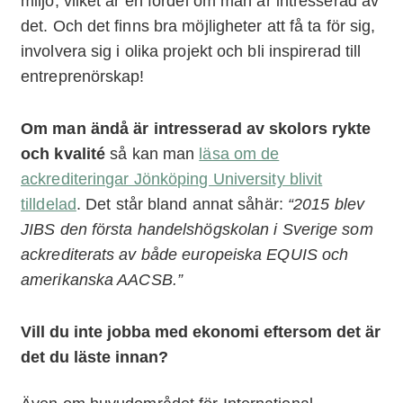
miljö, vilket är en fördel om man är intresserad av
det. Och det finns bra möjligheter att få ta för sig,
involvera sig i olika projekt och bli inspirerad till
entreprenörskap!
Om man ändå är intresserad av skolors rykte
och kvalité
så kan man
läsa om de
ackrediteringar Jönköping University blivit
tilldelad
. Det står bland annat såhär:
“2015 blev
JIBS den första handelshögskolan i Sverige som
ackrediterats av både europeiska EQUIS och
amerikanska AACSB.”
Vill du inte jobba med ekonomi eftersom det är
det du läste innan?