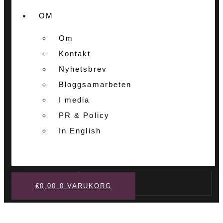
OM
Om
Kontakt
Nyhetsbrev
Bloggsamarbeten
I media
PR & Policy
In English
Sök
€
0,00
0
VARUKORG