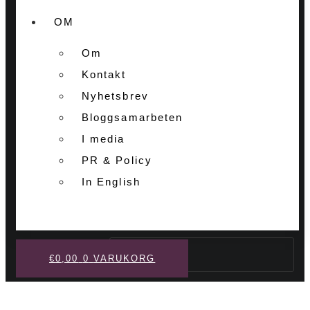
OM
Om
Kontakt
Nyhetsbrev
Bloggsamarbeten
I media
PR & Policy
In English
Sök
€
0,00
0
VARUKORG