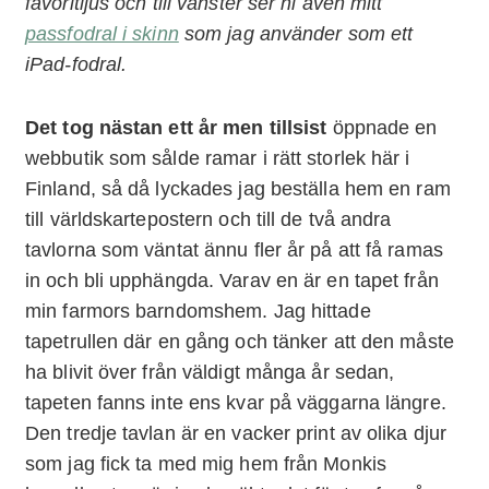
favoritljus och till vänster ser ni även mitt
passfodral i skinn
som jag använder som ett
iPad-fodral.
Det tog nästan ett år men tillsist
öppnade en
webbutik som sålde ramar i rätt storlek här i
Finland, så då lyckades jag beställa hem en ram
till världskartepostern och till de två andra
tavlorna som väntat ännu fler år på att få ramas
in och bli upphängda. Varav en är en tapet från
min farmors barndomshem. Jag hittade
tapetrullen där en gång och tänker att den måste
ha blivit över från väldigt många år sedan,
tapeten fanns inte ens kvar på väggarna längre.
Den tredje tavlan är en vacker print av olika djur
som jag fick ta med mig hem från Monkis