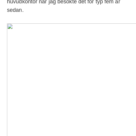
huvudkontor när jag besökte det för typ fem år
sedan.