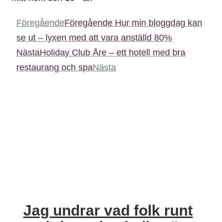
Föregående
Föregående
Hur min bloggdag kan
se ut – lyxen med att vara anställd 80%
Nästa
Holiday Club Åre – ett hotell med bra
restaurang och spa
Nästa
Jag undrar vad folk runt