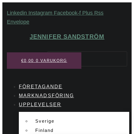
Hoppa
Linkedin
Instagram
Facebook-f
Plus
Rss
till
Envelope
innehåll
JENNIFER SANDSTRÖM
Sök
€
0,00
0
VARUKORG
FÖRETAGANDE
MARKNADSFÖRING
UPPLEVELSER
Sverige
Finland