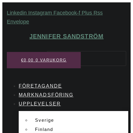
Hoppa
Linkedin
Instagram
Facebook-f
Plus
Rss
till
Envelope
innehåll
JENNIFER SANDSTRÖM
Sök
€
0,00
0
VARUKORG
FÖRETAGANDE
MARKNADSFÖRING
UPPLEVELSER
Sverige
Finland