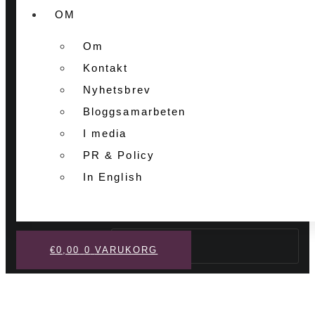
OM
Om
Kontakt
Nyhetsbrev
Bloggsamarbeten
I media
PR & Policy
In English
Sök
€
0,00
0
VARUKORG