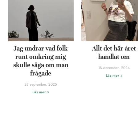
Jag undrar vad folk
Allt det här året
runt omkring mig
handlat om
skulle säga om man
18 december, 2024
frågade
Läs mer »
28 september, 2025
Läs mer »