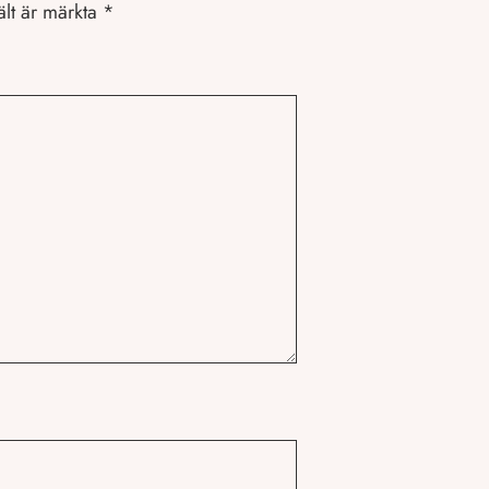
ält är märkta
*