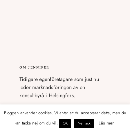
OM JENNIFER
Tidigare egenföretagare som just nu
leder marknadsföringen av en
konsultbyrå i Helsingfors.
Mitt namn är Jennifer Sandström och jag
Bloggen använder cookies. Vi antar att du accepterar detta, men du
tycker och tänker en hel del om
kan tacka nej om du vill.
Läs mer
OK
Nej tack
marknadsföring, företagande, foto,