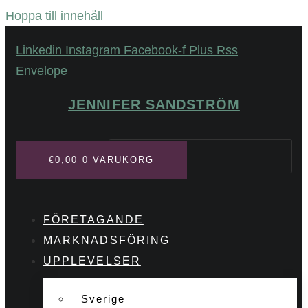
Hoppa till innehåll
Linkedin
Instagram
Facebook-f
Plus
Rss
Envelope
JENNIFER SANDSTRÖM
Sök
€
0,00
0
VARUKORG
FÖRETAGANDE
MARKNADSFÖRING
UPPLEVELSER
Sverige