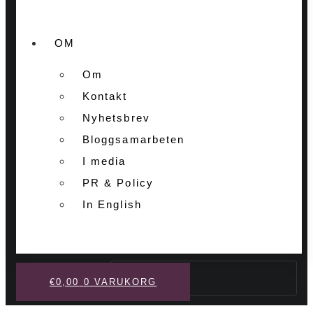
OM
Om
Kontakt
Nyhetsbrev
Bloggsamarbeten
I media
PR & Policy
In English
Sök
€
0,00
0
VARUKORG