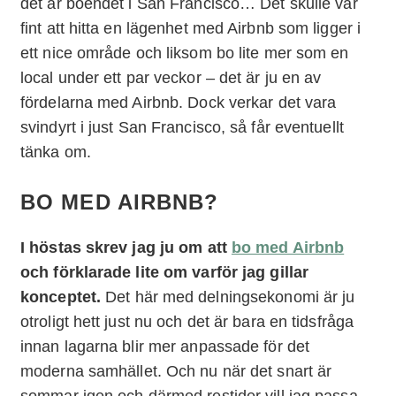
det är boendet i San Francisco… Det skulle var
fint att hitta en lägenhet med Airbnb som ligger i
ett nice område och liksom bo lite mer som en
local under ett par veckor – det är ju en av
fördelarna med Airbnb. Dock verkar det vara
svindyrt i just San Francisco, så får eventuellt
tänka om.
BO MED AIRBNB?
I höstas skrev jag ju om att
bo med Airbnb
och förklarade lite om varför jag gillar
konceptet.
Det här med delningsekonomi är ju
otroligt hett just nu och det är bara en tidsfråga
innan lagarna blir mer anpassade för det
moderna samhället. Och nu när det snart är
sommar igen och därmed restider vill jag passa