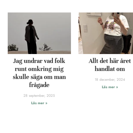
Jag undrar vad folk
Allt det här året
runt omkring mig
handlat om
skulle säga om man
18 december, 2024
frågade
Läs mer »
28 september, 2025
Läs mer »