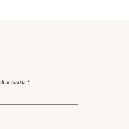
ält är märkta
*