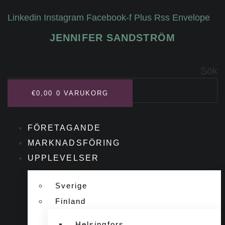
Hoppa
Linkedin
Instagram
Facebook-f
Plus
Rss
Envelope
till
innehåll
JENNIFER SANDSTRÖM
Sök
€
0,00
0
VARUKORG
FÖRETAGANDE
MARKNADSFÖRING
UPPLEVELSER
Sverige
Finland
Helsingfors