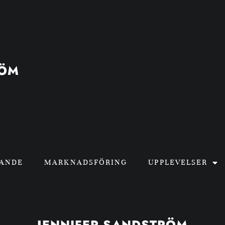
RÖM
GANDE
MARKNADSFÖRING
UPPLEVELSER
JENNIFER SANDSTRÖM