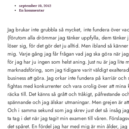
september 19, 2012
En kommentar
Jag brukar inte grubbla så mycket, inte fundera över va
(förutom alla drömmar jag tänker uppfylla, dem tänker ja
löser sig, för det gör det ju alltid. Men ibland så känn
mig. Varje gång jag får frågan vad jag ska göra när jag 
för jag har ju ingen som helst aning. Just nu är jag lite m
marknadsföring, som jag tidigare varit väldigt exaltera
business att göra. Jag orkar inte fundera på karriär och s
fightas med konkurrenter och vara orolig över att mina 
räcka till. Det känns så grått och tråkigt, påfrestande oc
spännande och jag älskar utmaningar. Men grejen är a
Och i samma sekund som jag skrev just det så insåg jag a
ta tag i det när jag tagit min examen till våren. Förslagsv
det spåret. En fördel jag har med mig är min ålder, jag