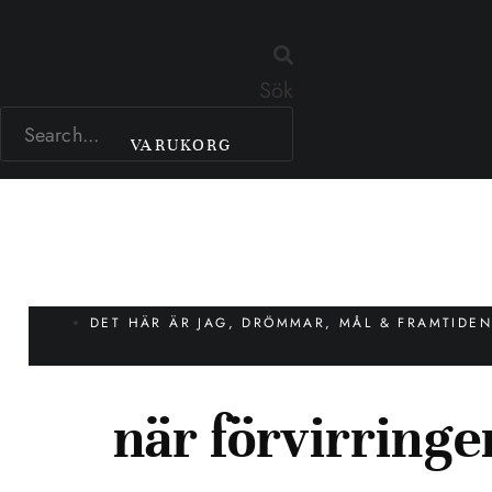
Sök
VARUKORG
DET HÄR ÄR JAG
,
DRÖMMAR, MÅL & FRAMTIDE
när förvirringen