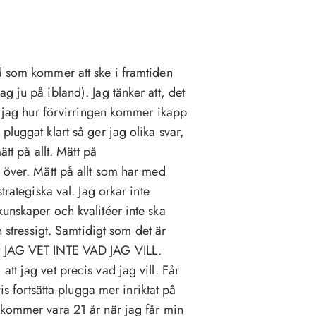
d som kommer att ske i framtiden
g ju på ibland). Jag tänker att, det
er jag hur förvirringen kommer ikapp
pluggat klart så ger jag olika svar,
ätt på allt. Mätt på
d över. Mätt på allt som har med
trategiska val. Jag orkar inte
kunskaper och kvalitéer inte ska
h stressigt. Samtidigt som det är
tt JAG VET INTE VAD JAG VILL.
tt jag vet precis vad jag vill. Får
is fortsätta plugga mer inriktat på
 kommer vara 21 år när jag får min