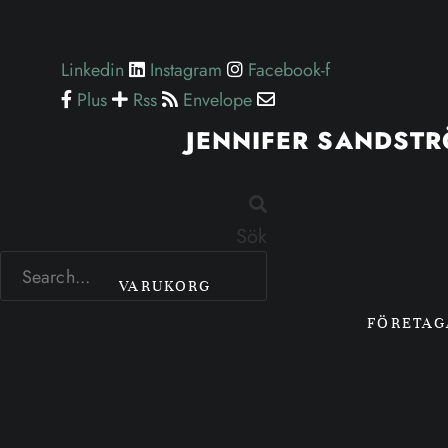
Hoppa
till
Linkedin
Instagram
Facebook-f
innehåll
Plus
Rss
Envelope
JENNIFER SANDST
Sök
VARUKORG
FÖRETA