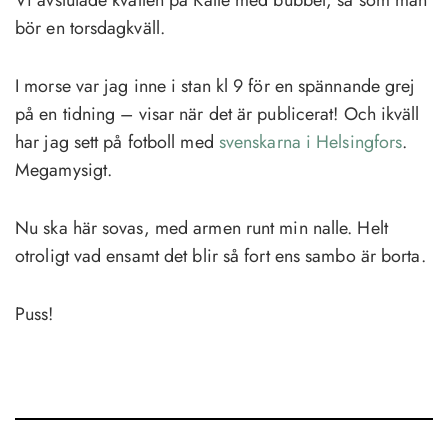
Vi avslutade kvällen på Kalle med bubbel, så som man
bör en torsdagkväll.
I morse var jag inne i stan kl 9 för en spännande grej
på en tidning – visar när det är publicerat! Och ikväll
har jag sett på fotboll med
svenskarna i Helsingfors
.
Megamysigt.
Nu ska här sovas, med armen runt min nalle. Helt
otroligt vad ensamt det blir så fort ens sambo är borta.
Puss!