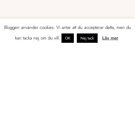
OM JENNIFER
Bloggen använder cookies. Vi antar att du accepterar detta, men du
Tidigare egenföretagare som just nu
kan tacka nej om du vill.
Läs mer
OK
Nej tack
leder marknadsföringen av en
konsultbyrå i Helsingfors.
Mitt namn är Jennifer Sandström och jag
tycker och tänker en hel del om
marknadsföring, företagande, foto,
skrivande, böcker, resor och sådant som
rör livet som svensk i Finland.
Gällivare är min hemstad, Göteborg
hyser jag en särskild kärlek till, men det
är Helsingfors och Esbo som idag är mitt