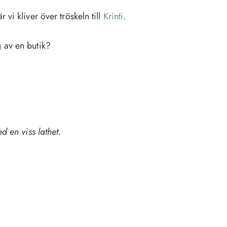
vi kliver över tröskeln till
Krinti
.
g av en butik?
 en viss lathet.