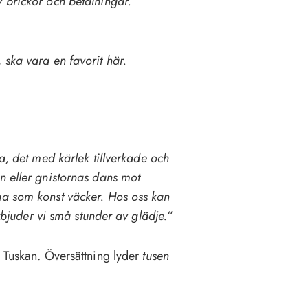
 brickor och betalningar.
 ska vara en favorit här.
na, det med kärlek tillverkade och
n eller gnistornas dans mot
na som konst väcker. Hos oss kan
erbjuder vi små stunder av glädje.
“
n Tuskan. Översättning lyder
tusen