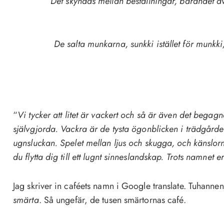
Det skyndas mellan beställningar, bärandet av
De salta munkarna, sunkki istället för munkki,
“
Vi tycker att litet är vackert och så är även det begag
självgjorda. Vackra är de tysta ögonblicken i trädgårde
ugnsluckan. Spelet mellan ljus och skugga, och känslor
du flytta dig till ett lugnt sinneslandskap. Trots namnet 
Jag skriver in caféets namn i Google translate. Tuhanne
smärta
. Så ungefär, de tusen smärtornas café.