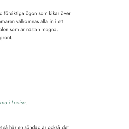
ed försiktiga ögon som kikar över
maren välkomnas alla in i ett
Äpplen som är nästan mogna,
grönt.
na i Lovisa.
pet så här en söndag är också det