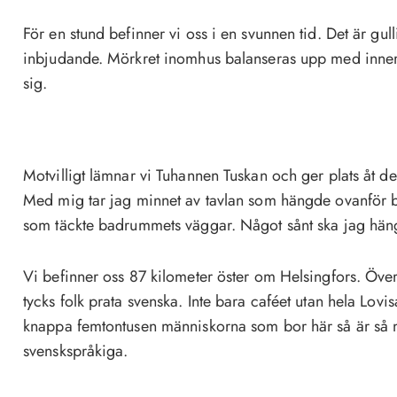
För en stund befinner vi oss i en svunnen tid. Det är gul
inbjudande. Mörkret inomhus balanseras upp med inn
sig.
Motvilligt lämnar vi Tuhannen Tuskan och ger plats åt d
Med mig tar jag minnet av tavlan som hängde ovanför 
som täckte badrummets väggar. Något sånt ska jag hänga
Vi befinner oss 87 kilometer öster om Helsingfors. Övera
tycks folk prata svenska. Inte bara caféet utan hela Lov
knappa femtontusen människorna som bor här så är så
svenskspråkiga.