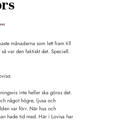
ors
rer
aste månaderna som lett fram till
 så var den faktiskt det. Speciell.
ovisa.
ningsvis inte heller ska göras det.
 och något högre, ljusa och
lden var förr. När hus och
man hade tid med. Här i Lovisa har