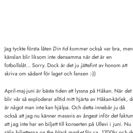
Jag tyckte första låten
Din tid kommer
också var bra, men
känslan blir liksom inte densamma när det är en
fotbollslåt… Sorry. Dock är det ju jättefint av honom att
skriva om sådant för laget och fansen :-))
April-maj-juni är bästa tiden att lyssna på Håkan. När det
blir vår så exploderar alltid mitt hjärta av Håkan-kärlek, d
är något man inte kan hjälpa. Och detta innebär ju då
också att jag nu känner massvis av ångest inför det faktu
att jag inte har en biljett till konserten på Ullevi i juni. Nu
säljs biljetterna
on the black market
för ca. 1700kr och d