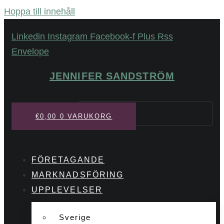
Hoppa till innehåll
Linkedin
Instagram
Facebook-f
Plus
Rss
Envelope
JENNIFER SANDSTRÖM
Sök
€
0,00
0
VARUKORG
FÖRETAGANDE
MARKNADSFÖRING
UPPLEVELSER
Sverige