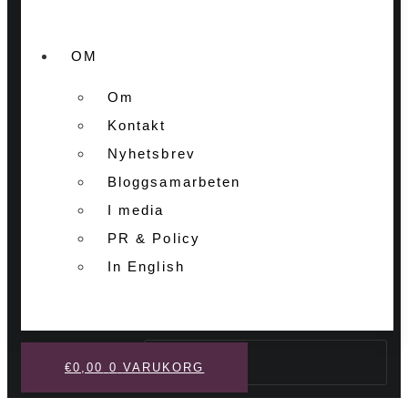
OM
Om
Kontakt
Nyhetsbrev
Bloggsamarbeten
I media
PR & Policy
In English
Sök
€
0,00
0
VARUKORG