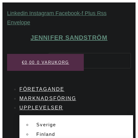
Hoppa
Linkedin
Instagram
Facebook-f
Plus
Rss
till
Envelope
innehåll
JENNIFER SANDSTRÖM
Sök
€
0,00
0
VARUKORG
FÖRETAGANDE
MARKNADSFÖRING
UPPLEVELSER
Sverige
Finland