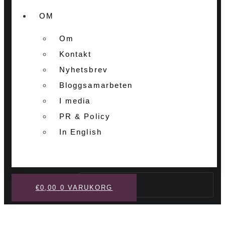
OM
Om
Kontakt
Nyhetsbrev
Bloggsamarbeten
I media
PR & Policy
In English
Sök
€
0,00
0
VARUKORG