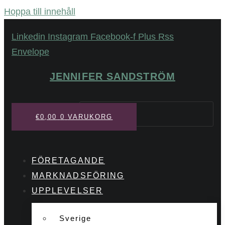
Hoppa till innehåll
Linkedin
Instagram
Facebook-f
Plus
Rss
Envelope
JENNIFER SANDSTRÖM
Sök
€
0,00
0
VARUKORG
FÖRETAGANDE
MARKNADSFÖRING
UPPLEVELSER
Sverige