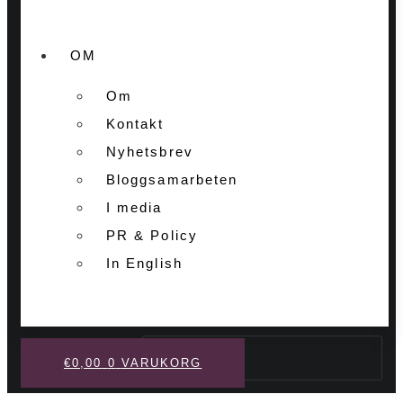
OM
Om
Kontakt
Nyhetsbrev
Bloggsamarbeten
I media
PR & Policy
In English
Sök
€
0,00
0
VARUKORG