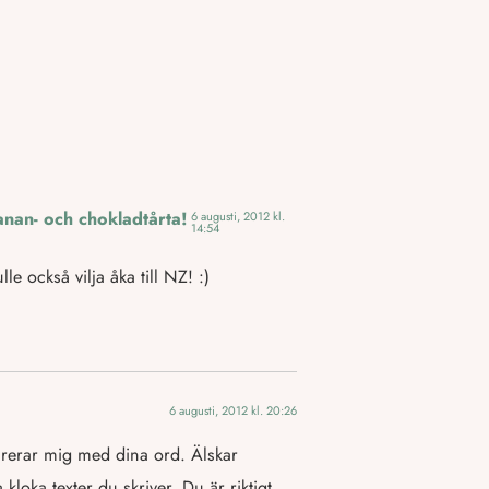
nan- och chokladtårta!
6 augusti, 2012 kl.
14:54
e också vilja åka till NZ! :)
6 augusti, 2012 kl. 20:26
irerar mig med dina ord. Älskar
 kloka texter du skriver. Du är riktigt