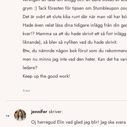
grym :) Tack föresten för tipsen om Stumbleupon osv.
Det är svårt att sluta kika runt där när man väl har bör
Hade även velat läsa dina tidigare inlägg från din g
kvar!? Mamma sa att du hade skrivit ett så fint inläg
liknande), så blev så nyfiken vad du hade skrivit.
Btw, du nämnde någon bok förut som du rekommende
men nu minns jag inte vad den heter. Kan det ha var
ledare?
Keep up the good work!
Svara
jennifer
skriver:
Oj herregud Elin vad glad jag blir! Jag ska svar