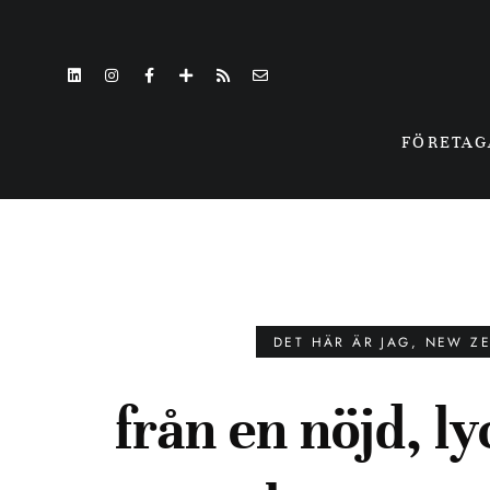
FÖRETA
DET HÄR ÄR JAG
,
NEW Z
från en nöjd, ly