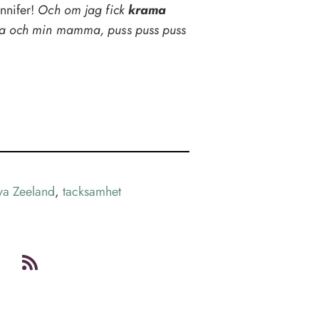
nnifer!
Och om jag fick
krama
ppa och min mamma, puss puss puss
a Zeeland
,
tacksamhet