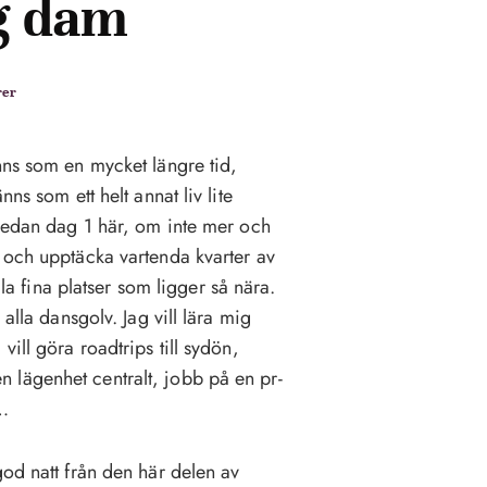
g dam
rer
nns som en mycket längre tid,
ns som ett helt annat liv lite
 sedan dag 1 här, om inte mer och
 och upptäcka vartenda kvarter av
lla fina platser som ligger så nära.
alla dansgolv. Jag vill lära mig
ill göra roadtrips till sydön,
 en lägenhet centralt, jobb på en pr-
n…
god natt från den här delen av