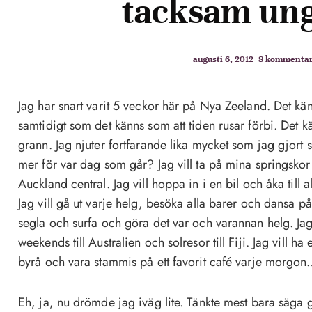
tacksam un
augusti 6, 2012
8 kommenta
Jag har snart varit 5 veckor här på Nya Zeeland. Det kä
samtidigt som det känns som att tiden rusar förbi. Det kän
grann. Jag njuter fortfarande lika mycket som jag gjort
mer för var dag som går? Jag vill ta på mina springskor
Auckland central. Jag vill hoppa in i en bil och åka till a
Jag vill gå ut varje helg, besöka alla barer och dansa på 
segla och surfa och göra det var och varannan helg. Jag v
weekends till Australien och solresor till Fiji. Jag vill ha
byrå och vara stammis på ett favorit café varje morgo
Eh, ja, nu drömde jag iväg lite. Tänkte mest bara säga 