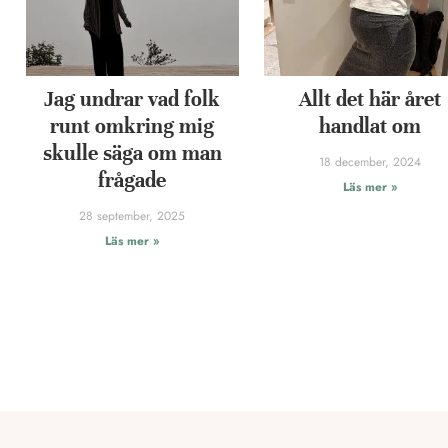
Jag undrar vad folk
Allt det här året
runt omkring mig
handlat om
skulle säga om man
18 december, 2024
frågade
Läs mer »
28 september, 2025
Läs mer »