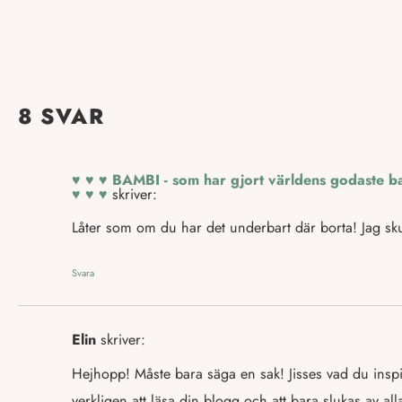
8 SVAR
♥ ♥ ♥ BAMBI - som har gjort världens godaste ba
♥ ♥ ♥
skriver:
Låter som om du har det underbart där borta! Jag skull
Svara
Elin
skriver:
Hejhopp! Måste bara säga en sak! Jisses vad du insp
verkligen att läsa din blogg och att bara slukas av alla