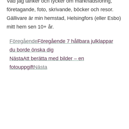
Vad jag tänker och tycker om marknadsföring,
företagande, foto, skrivande, böcker och resor.
Gällivare är min hemstad, Helsingfors (eller Esbo)
mitt hem sen 10+ år.
Föregående
Föregående
7 hållbara julklappar
du borde önska dig
Nästa
Att berätta med bilder – en
fotouppgift
Nästa