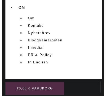
OM
Om
Kontakt
Nyhetsbrev
Bloggsamarbeten
I media
PR & Policy
In English
Sök
€
0,00
0
VARUKORG