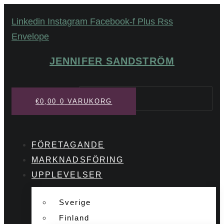
Hoppa
Linkedin
Instagram
Facebook-f
Plus
Rss
till
Envelope
innehåll
JENNIFER SANDSTRÖM
Sök
€
0,00
0
VARUKORG
FÖRETAGANDE
MARKNADSFÖRING
UPPLEVELSER
Sverige
Finland