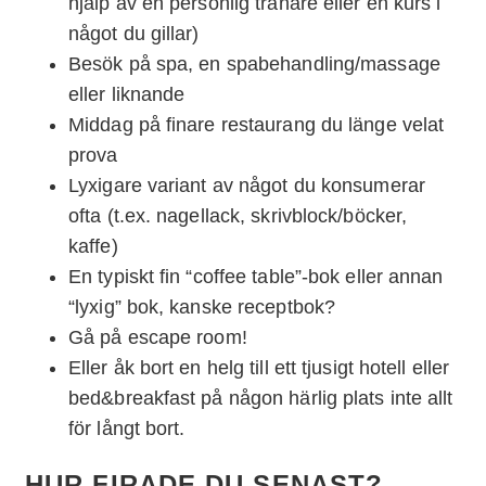
hjälp av en personlig tränare eller en kurs i
något du gillar)
Besök på spa, en spabehandling/massage
eller liknande
Middag på finare restaurang du länge velat
prova
Lyxigare variant av något du konsumerar
ofta (t.ex. nagellack, skrivblock/böcker,
kaffe)
En typiskt fin “coffee table”-bok eller annan
“lyxig” bok, kanske receptbok?
Gå på escape room!
Eller åk bort en helg till ett tjusigt hotell eller
bed&breakfast på någon härlig plats inte allt
för långt bort.
HUR FIRADE DU SENAST?