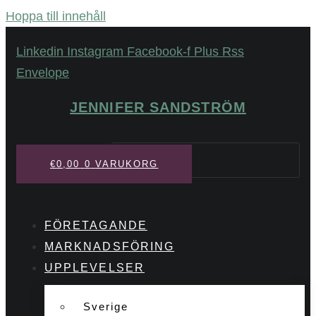
Hoppa till innehåll
Linkedin
Instagram
Facebook-f
Plus
Rss
Envelope
JENNIFER SANDSTRÖM
Sök
€
0,00
0
VARUKORG
FÖRETAGANDE
MARKNADSFÖRING
UPPLEVELSER
Sverige