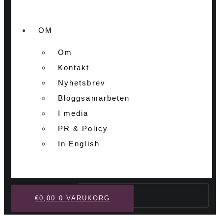
OM
Om
Kontakt
Nyhetsbrev
Bloggsamarbeten
I media
PR & Policy
In English
Sök
€
0,00
0
VARUKORG