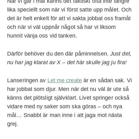
När vi går i mål känns det faktiskt ofta inte längre
lika speciellt som när vi först satte upp målet. Och
det är helt enkelt för att vi sakta jobbat oss framåt
och när vi väl uppnår något så har vi liksom
hunnit vänja oss vid tanken.
Därför behöver du den där påminnelsen.
Just det,
nu har jag klarat av X – det här skulle jag ju fira!
Lanseringen av
Let me create
är en sådan sak. Vi
har jobbat som djur. Men när det nu väl är ute så
känns det plötsligt självklart. Livet springer också
vidare med ny saker som ska göras – och nya
mål… Snabbt är man inne i att jaga mot nästa
grej.