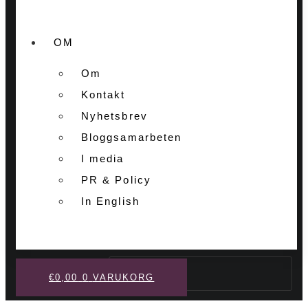
OM
Om
Kontakt
Nyhetsbrev
Bloggsamarbeten
I media
PR & Policy
In English
Sök
€
0,00
0
VARUKORG