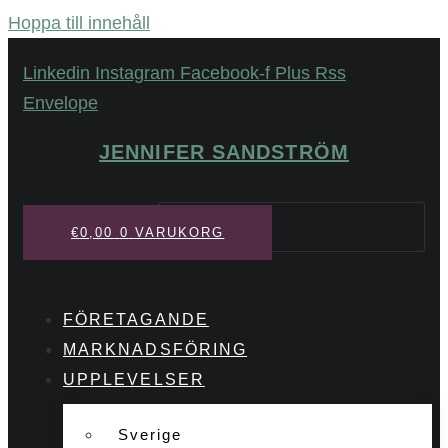
Hoppa till innehåll
Linkedin
Instagram
Facebook-f
Plus
Rss
Envelope
JENNIFER SANDSTRÖM
Sök
€
0,00
0
VARUKORG
FÖRETAGANDE
MARKNADSFÖRING
UPPLEVELSER
Sverige