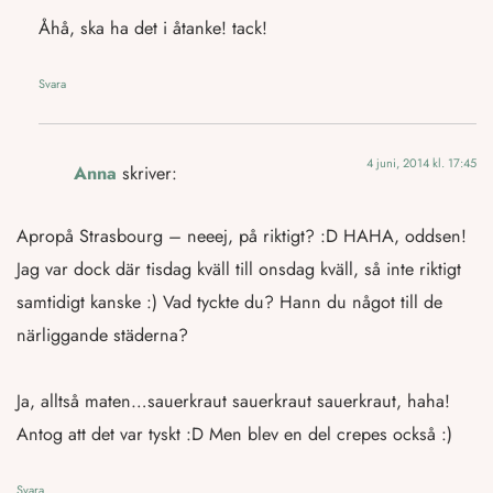
Åhå, ska ha det i åtanke! tack!
Svara
4 juni, 2014 kl. 17:45
Anna
skriver:
Apropå Strasbourg – neeej, på riktigt? :D HAHA, oddsen!
Jag var dock där tisdag kväll till onsdag kväll, så inte riktigt
samtidigt kanske :) Vad tyckte du? Hann du något till de
närliggande städerna?
Ja, alltså maten…sauerkraut sauerkraut sauerkraut, haha!
Antog att det var tyskt :D Men blev en del crepes också :)
Svara