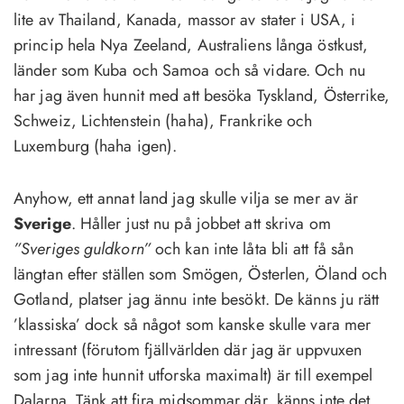
lite av Thailand, Kanada, massor av stater i USA, i
princip hela Nya Zeeland, Australiens långa östkust,
länder som Kuba och Samoa och så vidare. Och nu
har jag även hunnit med att besöka Tyskland, Österrike,
Schweiz, Lichtenstein (haha), Frankrike och
Luxemburg (haha igen).
Anyhow, ett annat land jag skulle vilja se mer av är
Sverige
. Håller just nu på jobbet att skriva om
”Sveriges guldkorn”
och kan inte låta bli att få sån
längtan efter ställen som Smögen, Österlen, Öland och
Gotland, platser jag ännu inte besökt. De känns ju rätt
’klassiska’ dock så något som kanske skulle vara mer
intressant (förutom fjällvärlden där jag är uppvuxen
som jag inte hunnit utforska maximalt) är till exempel
Dalarna. Tänk att fira midsommar där, känns inte det