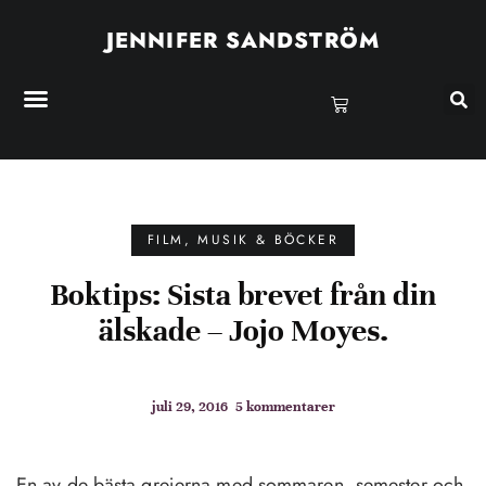
JENNIFER SANDSTRÖM
FILM, MUSIK & BÖCKER
Boktips: Sista brevet från din
älskade – Jojo Moyes.
juli 29, 2016
5 kommentarer
En av de bästa grejerna med sommaren, semester och