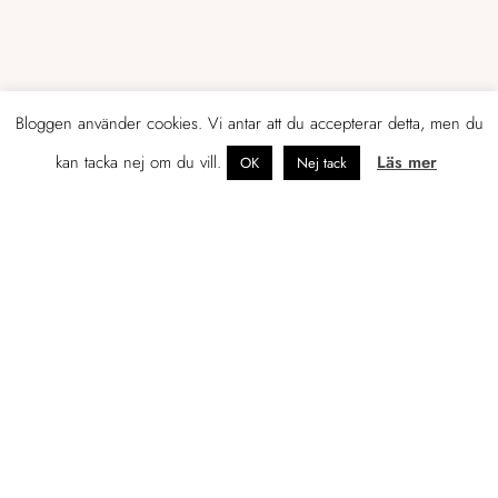
Bloggen använder cookies. Vi antar att du accepterar detta, men du
kan tacka nej om du vill.
Läs mer
OK
Nej tack
OM JENNIFER
Tidigare egenföretagare som just nu