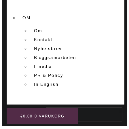
OM
Om
Kontakt
Nyhetsbrev
Bloggsamarbeten
I media
PR & Policy
In English
Sök
€
0,00
0
VARUKORG