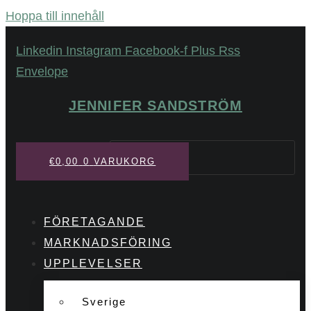
Hoppa till innehåll
Linkedin
Instagram
Facebook-f
Plus
Rss
Envelope
JENNIFER SANDSTRÖM
Sök
€
0,00
0
VARUKORG
FÖRETAGANDE
MARKNADSFÖRING
UPPLEVELSER
Sverige