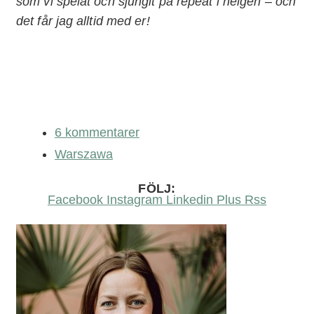
som vi spelat och sjungit på repeat i helgen – och
det får jag alltid med er!
6 kommentarer
Warszawa
FÖLJ:
Facebook
Instagram
Linkedin
Plus
Rss