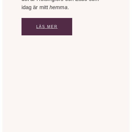
idag är mitt
hemma
.
LÄS MER