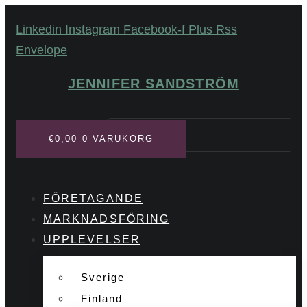
Hoppa
Linkedin
Instagram
Facebook-f
Plus
Rss
till
Envelope
innehåll
JENNIFER SANDSTRÖM
Sök
€
0,00
0
VARUKORG
FÖRETAGANDE
MARKNADSFÖRING
UPPLEVELSER
Sverige
Finland