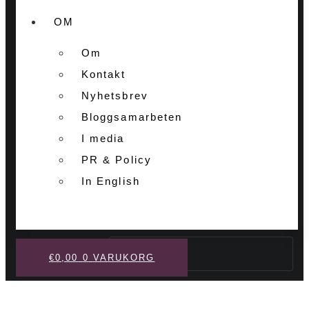
OM
Om
Kontakt
Nyhetsbrev
Bloggsamarbeten
I media
PR & Policy
In English
Sök
€
0,00
0
VARUKORG