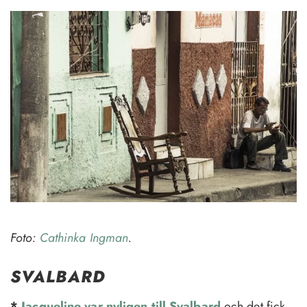
Foto:
Cathinka Ingman
.
SVALBARD
*
Jacqueline var nyligen till Svalbard
och det fick