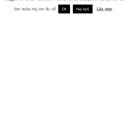
kan tacka nej om du vill.
Läs mer
OK
Nej tack