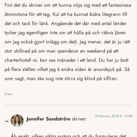
Fint det du skriver om att kunna nöja sig med att fantasiresa
åtminstone för ett tag. Kul att ha kunnat bidra litegrann till
det och tack för länk. Angående det där med antal länder
tycker jag egentligen inte om att hålla på och räkna (även
om jag också gjort inlägg om det). Jag menar, det är ju rätt
stor skillnad på om man spenderar en weekend på ett
charterhotell vs. bor sex månader i ett land. Du har ju bott
på flera ställen vilket jag å andra sidan är avundsjuk på. Så
som sagt, man ska nog inte stirra sig blind på siffran.
Svara
15 februari, 2018 kl. 13:08
Jennifer Sandström
skriver:
Åh exakt, vilken viktig poäng och att du formulerar det