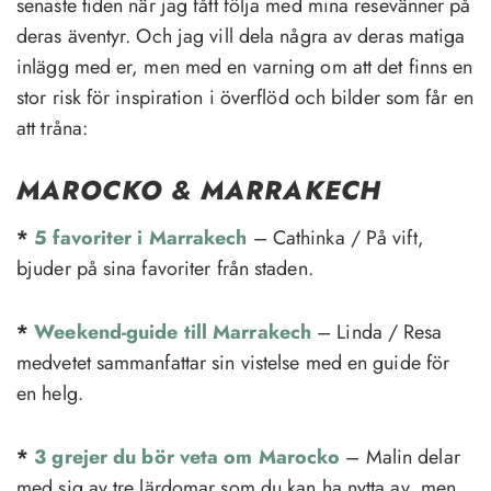
senaste tiden när jag fått följa med mina resevänner på
deras äventyr. Och jag vill dela några av deras matiga
inlägg med er, men med en varning om att det finns en
stor risk för inspiration i överflöd och bilder som får en
att tråna:
MAROCKO & MARRAKECH
*
5 favoriter i Marrakech
– Cathinka / På vift,
bjuder på sina favoriter från staden.
*
Weekend-guide till Marrakech
– Linda / Resa
medvetet sammanfattar sin vistelse med en guide för
en helg.
*
3 grejer du bör veta om Marocko
– Malin delar
med sig av tre lärdomar som du kan ha nytta av, men