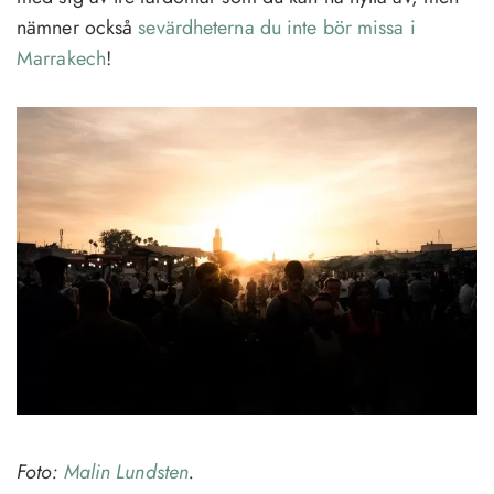
nämner också
sevärdheterna du inte bör missa i
Marrakech
!
Foto:
Malin Lundsten
.