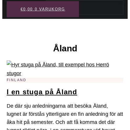
Sök
€
0,00
0
VARUKORG
Åland
FINLAND
I en stuga på Åland
De där sju anledningarna att besöka Åland,
lugnet är förstås ytterligare en fin anledning för att
åka hit på semester. Och att få komma det där