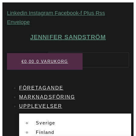
Hoppa
Linkedin
Instagram
Facebook-f
Plus
Rss
till
Envelope
innehåll
JENNIFER SANDSTRÖM
Sök
€
0,00
0
VARUKORG
FÖRETAGANDE
MARKNADSFÖRING
UPPLEVELSER
Sverige
Finland