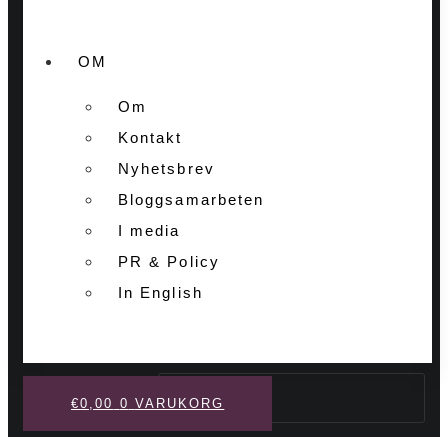
OM
Om
Kontakt
Nyhetsbrev
Bloggsamarbeten
I media
PR & Policy
In English
Sök
€
0,00
0
VARUKORG