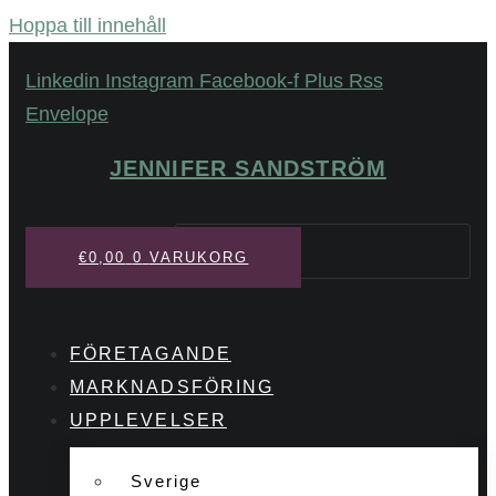
Hoppa till innehåll
Linkedin
Instagram
Facebook-f
Plus
Rss
Envelope
JENNIFER SANDSTRÖM
Sök
€
0,00
0
VARUKORG
FÖRETAGANDE
MARKNADSFÖRING
UPPLEVELSER
Sverige