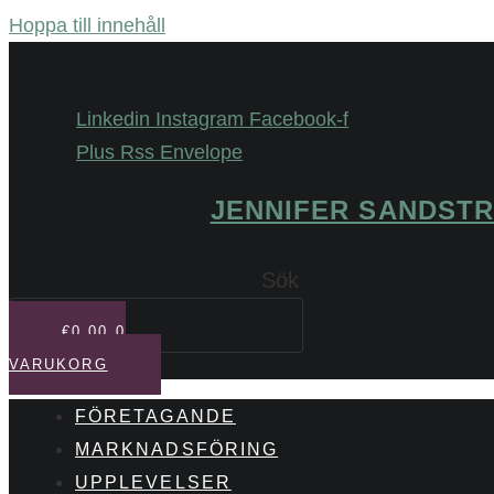
Hoppa till innehåll
Linkedin
Instagram
Facebook-f
Plus
Rss
Envelope
JENNIFER SANDST
Sök
€
0,00
0
VARUKORG
FÖRETAGANDE
MARKNADSFÖRING
UPPLEVELSER