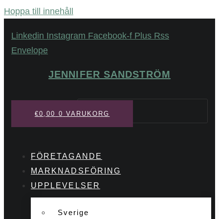
Hoppa till innehåll
Linkedin
Instagram
Facebook-f
Plus
Rss
Envelope
JENNIFER SANDSTRÖM
Sök
€
0,00
0
VARUKORG
FÖRETAGANDE
MARKNADSFÖRING
UPPLEVELSER
Sverige