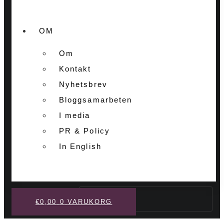
OM
Om
Kontakt
Nyhetsbrev
Bloggsamarbeten
I media
PR & Policy
In English
Sök
€
0,00
0
VARUKORG