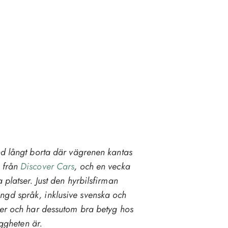
nd långt borta där vägrenen kantas
n från
Discover Cars
, och en vecka
 platser. Just den hyrbilsfirman
ngd språk, inklusive svenska och
fter och har dessutom bra betyg hos
yggheten är.