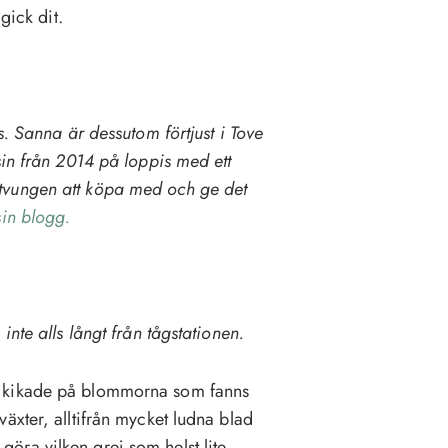
gick dit.
s. Sanna är dessutom förtjust i Tove
sin från 2014 på loppis med ett
tvungen att köpa med och ge det
in blogg.
nte alls långt från tågstationen.
h kikade på blommorna som fanns
äxter, alltifrån mycket ludna blad
t göra vilken grej som helst lite