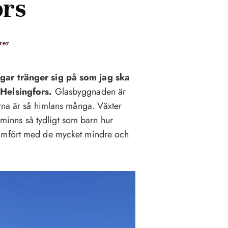
ors
rer
agar tränger sig på som jag ska
 Helsingfors.
Glasbyggnaden är
erna är så himlans många. Växter
g minns så tydligt som barn hur
jämfört med de mycket mindre och