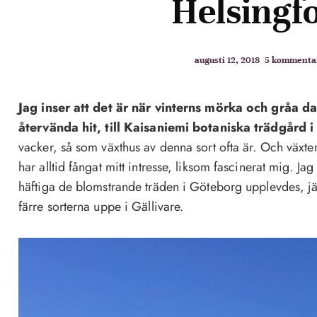
Helsingf
augusti 12, 2018
5 kommenta
Jag inser att det är när vinterns mörka och gråa d
återvända hit, till Kaisaniemi botaniska trädgård i
vacker, så som växthus av denna sort ofta är. Och växt
har alltid fångat mitt intresse, liksom fascinerat mig. Ja
häftiga de blomstrande träden i Göteborg upplevdes, 
färre sorterna uppe i Gällivare.