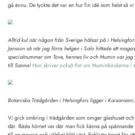
gå ännu. De tyckte det var en hur fin idé som helst så vi 
Alltid kul när någon från Sverige hälsar på i Helsingfor
Jansson så när jag förra helgen i Salo hittade ett maga
specialnummer om Tove, hennes liv och Mumin var jag 
till Sanna!
Hon skriver också fint om Muminböckerna i s
Botaniska Trädgården i Helsingfors ligger i Kaisaniemi, i
Vi gick omkring i trädgården som omger glashuset oc
där. Bästa hörnet var där man fick känna på spännande v
till en mossig och väldigt blöt växt. Enklaste tipset för at