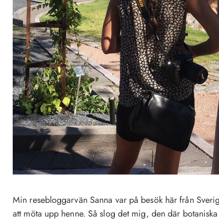
Min resebloggarvän Sanna var på besök här från Sveri
att möta upp henne. Så slog det mig, den där botaniska 