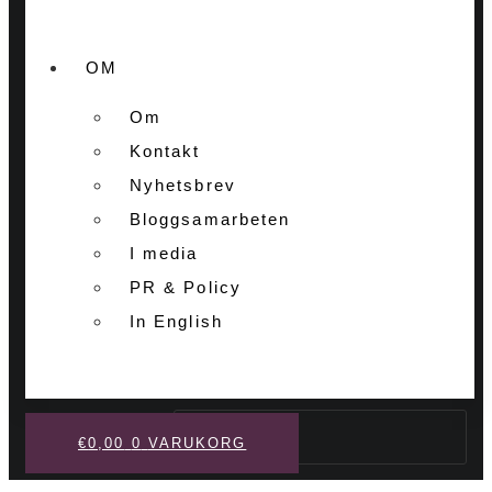
OM
Om
Kontakt
Nyhetsbrev
Bloggsamarbeten
I media
PR & Policy
In English
Sök
€
0,00
0
VARUKORG