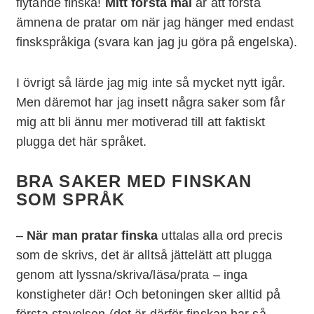
flytande finska!
Mitt första mål
är att förstå
ämnena de pratar om när jag hänger med endast
finskspråkiga (svara kan jag ju göra på engelska).
I övrigt så lärde jag mig inte så mycket nytt igår.
Men däremot har jag insett några saker som får
mig att bli ännu mer motiverad till att faktiskt
plugga det här språket.
BRA SAKER MED FINSKAN
SOM SPRÅK
–
När man pratar finska
uttalas alla ord precis
som de skrivs, det är alltså jättelätt att plugga
genom att lyssna/skriva/läsa/prata – inga
konstigheter där! Och betoningen sker alltid på
första stavelsen (det är därför finskan har så