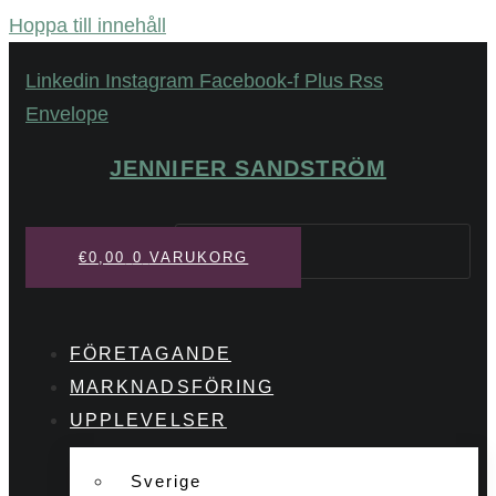
Hoppa till innehåll
Linkedin
Instagram
Facebook-f
Plus
Rss
Envelope
JENNIFER SANDSTRÖM
Sök
€
0,00
0
VARUKORG
FÖRETAGANDE
MARKNADSFÖRING
UPPLEVELSER
Sverige