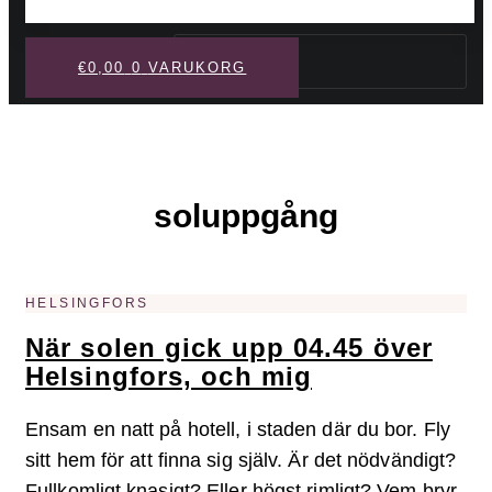
Sök
€
0,00
0
VARUKORG
soluppgång
HELSINGFORS
När solen gick upp 04.45 över
Helsingfors, och mig
Ensam en natt på hotell, i staden där du bor. Fly
sitt hem för att finna sig själv. Är det nödvändigt?
Fullkomligt knasigt? Eller högst rimligt? Vem bryr