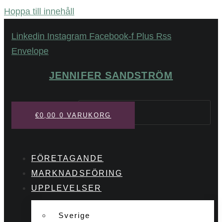
Hoppa till innehåll
Linkedin
Instagram
Facebook-f
Plus
Rss
Envelope
JENNIFER SANDSTRÖM
Sök
€
0,00
0
VARUKORG
FÖRETAGANDE
MARKNADSFÖRING
UPPLEVELSER
Sverige