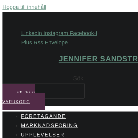
Hoppa till innehåll
Linkedin
Instagram
Facebook-f
Plus
Rss
Envelope
JENNIFER SANDST
Sök
€
0,00
0
VARUKORG
FÖRETAGANDE
MARKNADSFÖRING
UPPLEVELSER