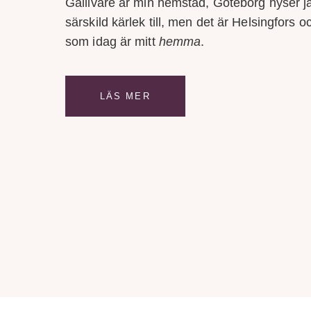
Gällivare är min hemstad, Göteborg hyser j
särskild kärlek till, men det är Helsingfors 
som idag är mitt
hemma
.
LÄS MER