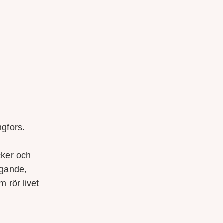
ngfors.
cker och
agande,
 rör livet