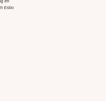
ag en
och Esbo