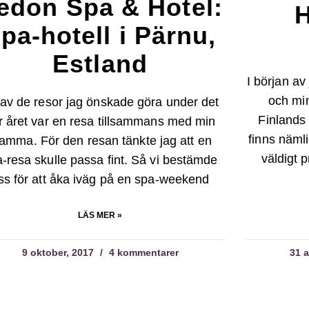
edon Spa & Hotel:
H
pa-hotell i Pärnu,
Estland
I början a
och min
av de resor jag önskade göra under det
Finlands 
r året var en resa tillsammans med min
finns näml
amma. För den resan tänkte jag att en
väldigt 
-resa skulle passa fint. Så vi bestämde
ss för att åka iväg på en spa-weekend
LÄS MER »
9 oktober, 2017
4 kommentarer
31 