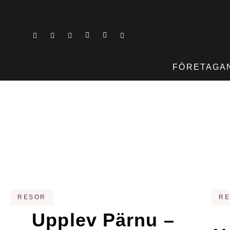
FÖRETAGA
RESOR
R
Upplev Pärnu –