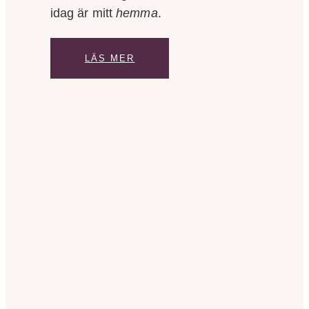
idag är mitt
hemma
.
LÄS MER