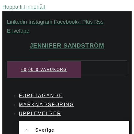
Hoppa till innehåll
Linkedin
Instagram
Facebook-f
Plus
Rss
Envelope
JENNIFER SANDSTRÖM
Sök
€
0,00
0
VARUKORG
FÖRETAGANDE
MARKNADSFÖRING
UPPLEVELSER
Sverige