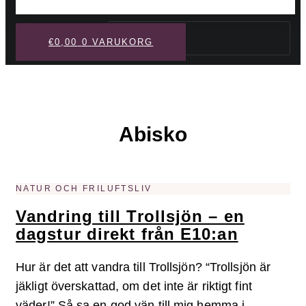
Sök
€
0,00
0
VARUKORG
Abisko
NATUR OCH FRILUFTSLIV
Vandring till Trollsjön – en
dagstur direkt från E10:an
Hur är det att vandra till Trollsjön? “Trollsjön är
jäkligt överskattad, om det inte är riktigt fint
väder!” Så sa en god vän till mig hemma i