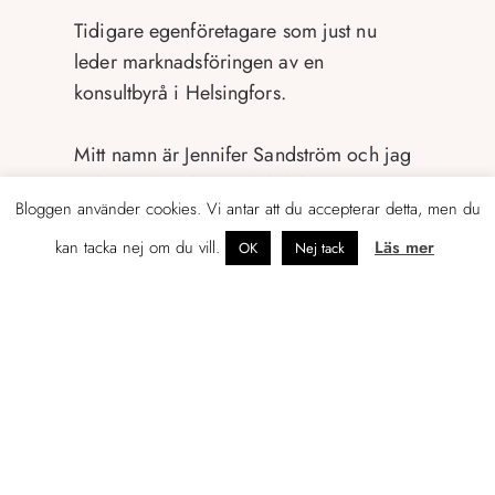
Tidigare egenföretagare som just nu
leder marknadsföringen av en
konsultbyrå i Helsingfors.
Mitt namn är Jennifer Sandström och jag
tycker och tänker en hel del om
Bloggen använder cookies. Vi antar att du accepterar detta, men du
marknadsföring, företagande, foto,
skrivande, böcker, resor och sådant som
kan tacka nej om du vill.
Läs mer
OK
Nej tack
rör livet som svensk i Finland.
Gällivare är min hemstad, Göteborg
hyser jag en särskild kärlek till, men det
är Helsingfors och Esbo som idag är mitt
hemma
.