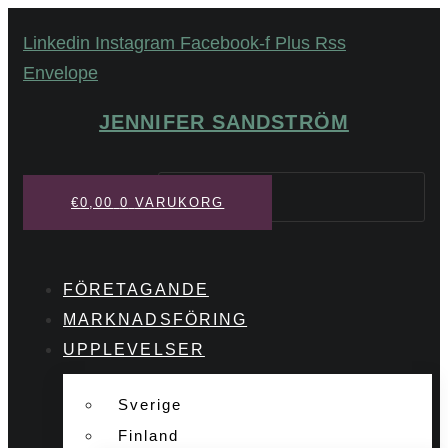
Hoppa
Linkedin
Instagram
Facebook-f
Plus
Rss
till
Envelope
innehåll
JENNIFER SANDSTRÖM
Sök
€
0,00
0
VARUKORG
FÖRETAGANDE
MARKNADSFÖRING
UPPLEVELSER
Sverige
Finland