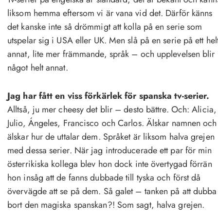
liksom hemma eftersom vi är vana vid det. Därför känns
det kanske inte så drömmigt att kolla på en serie som
utspelar sig i USA eller UK. Men slå på en serie på ett hel
annat, lite mer främmande, språk – och upplevelsen blir
något helt annat.
Jag har fått en viss förkärlek för spanska tv-serier.
Alltså, ju mer cheesy det blir – desto bättre. Och: Alicia,
Julio, Ángeles, Francisco och Carlos. Älskar namnen och
älskar hur de uttalar dem. Språket är liksom halva grejen
med dessa serier. När jag introducerade ett par för min
österrikiska kollega blev hon dock inte övertygad förrän
hon insåg att de fanns dubbade till tyska och först då
övervägde att se på dem. Så galet – tanken på att dubba
bort den magiska spanskan?! Som sagt, halva grejen.