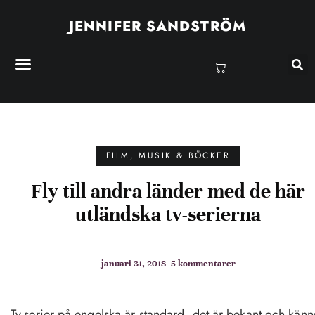
JENNIFER SANDSTRÖM
FILM, MUSIK & BÖCKER
Fly till andra länder med de här
utländska tv-serierna
januari 31, 2018
5 kommentarer
Tv-serier på engelska är standard, det är bekant och känn