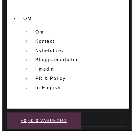
OM
Om
Kontakt
Nyhetsbrev
Bloggsamarbeten
I media
PR & Policy
In English
Sök
€
0,00
0
VARUKORG