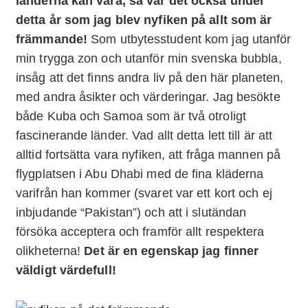
länderna kan vara, så var det också under
detta år som jag blev nyfiken på allt som är
främmande!
Som utbytesstudent kom jag utanför
min trygga zon och utanför min svenska bubbla,
insåg att det finns andra liv på den här planeten,
med andra åsikter och värderingar. Jag besökte
både Kuba och Samoa som är två otroligt
fascinerande länder. Vad allt detta lett till är att
alltid fortsätta vara nyfiken, att fråga mannen på
flygplatsen i Abu Dhabi med de fina kläderna
varifrån han kommer (svaret var ett kort och ej
inbjudande “Pakistan”) och att i slutändan
försöka acceptera och framför allt respektera
olikheterna!
Det är en egenskap jag finner
väldigt värdefull!