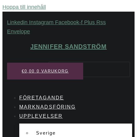
Hoppa till innehåll
Linkedin
Instagram
Facebook-f
Plus
Rss
Envelope
JENNIFER SANDSTRÖM
Sök
€
0,00
0
VARUKORG
FÖRETAGANDE
MARKNADSFÖRING
UPPLEVELSER
Sverige