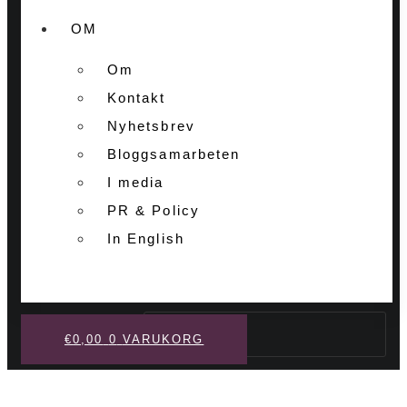
OM
Om
Kontakt
Nyhetsbrev
Bloggsamarbeten
I media
PR & Policy
In English
Sök
€
0,00
0
VARUKORG