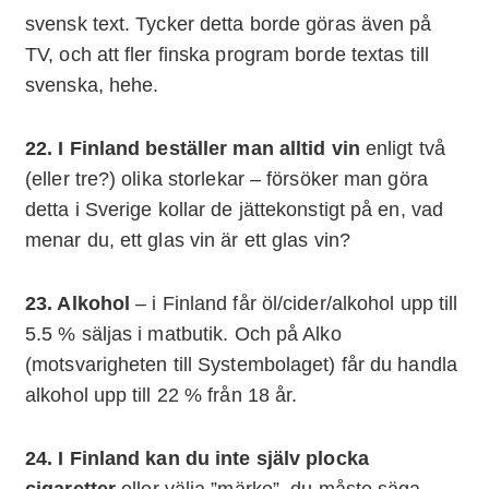
svensk text. Tycker detta borde göras även på
TV, och att fler finska program borde textas till
svenska, hehe.
22. I Finland beställer man alltid vin
enligt två
(eller tre?) olika storlekar – försöker man göra
detta i Sverige kollar de jättekonstigt på en, vad
menar du, ett glas vin är ett glas vin?
23. Alkohol
– i Finland får öl/cider/alkohol upp till
5.5 % säljas i matbutik. Och på Alko
(motsvarigheten till Systembolaget) får du handla
alkohol upp till 22 % från 18 år.
24. I Finland kan du inte själv plocka
cigaretter
eller välja ”märke”, du måste säga