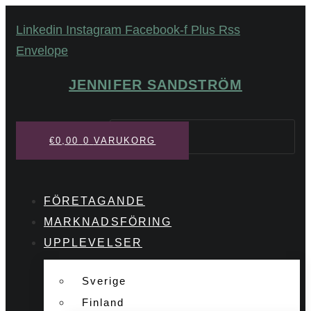
Hoppa
Linkedin
Instagram
Facebook-f
Plus
Rss
till
Envelope
innehåll
JENNIFER SANDSTRÖM
Sök
€
0,00
0
VARUKORG
FÖRETAGANDE
MARKNADSFÖRING
UPPLEVELSER
Sverige
Finland