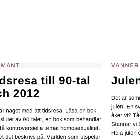
LMÄNT
VÄNNER 
dsresa till 90-tal
Jule
ch 2012
Det är somm
julen. En sv
är något med att tidsresa. Läsa en bok
åker vi? Tå
 slutet av 90-talet, en bok som behandlar
Stannar vi 
då kontroversiella temat homosexualitet.
Hela julen 
et det beskrivs på. Världen som utspelar