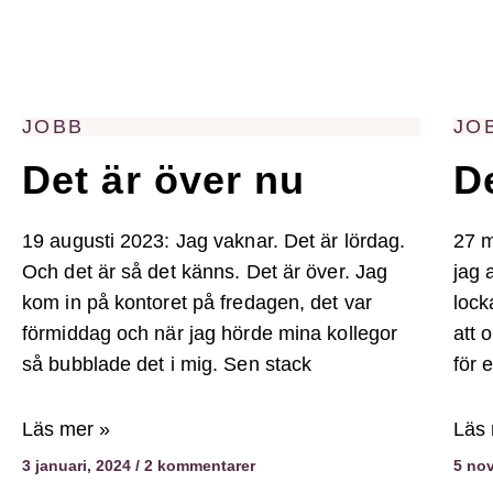
JOBB
JO
Det är över nu
D
19 augusti 2023: Jag vaknar. Det är lördag.
27 m
Och det är så det känns. Det är över. Jag
jag 
kom in på kontoret på fredagen, det var
lock
förmiddag och när jag hörde mina kollegor
att 
så bubblade det i mig. Sen stack
för 
Läs mer »
Läs 
3 januari, 2024
2 kommentarer
5 no