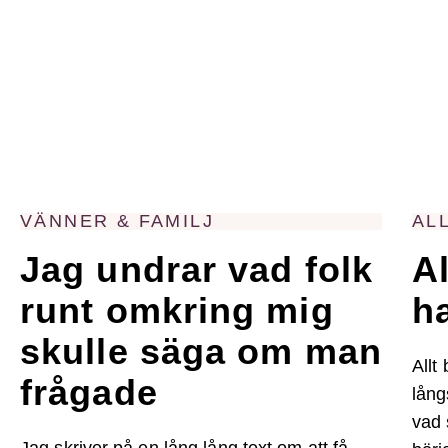
VÄNNER & FAMILJ
AL
Jag undrar vad folk
Al
runt omkring mig
h
skulle säga om man
Allt
frågade
lång
vad 