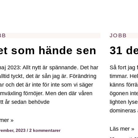
BB
JOBB
et som hände sen
31 d
aj 2023: Allt nytt är spännande. Det har
Så fort jag
alltid tyckt, det är sån jag är. Förändring
timmar. Hel
ar och det är inte för inte som vi säger
känns förrä
omväxling förnöjer. Men den där våren
ögonen inte
ett år sedan behövde
lighten lys
domineras 
mer »
Läs mer »
vember, 2023
2 kommentarer