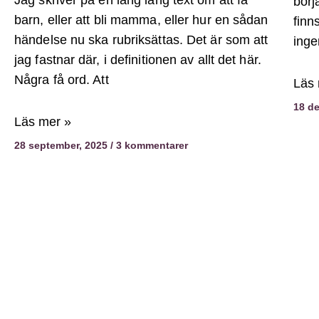
Jag skriver på en lång lång text om att få
börj
barn, eller att bli mamma, eller hur en sådan
finn
händelse nu ska rubriksättas. Det är som att
inge
jag fastnar där, i definitionen av allt det här.
Några få ord. Att
Läs 
18 d
Läs mer »
28 september, 2025
3 kommentarer