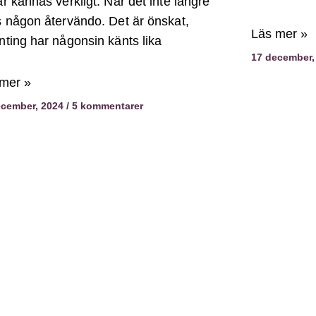
ar kännas verkligt. När det inte längre
s någon återvändo. Det är önskat,
Läs mer »
nting har någonsin känts lika
17 december,
mer »
ecember, 2024
5 kommentarer