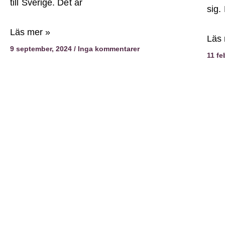
till Sverige. Det är
sig.
Läs mer »
Läs 
9 september, 2024
Inga kommentarer
11 fe