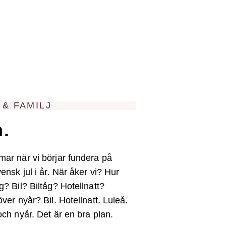
& FAMILJ
n.
ar när vi börjar fundera på
ensk jul i år. När åker vi? Hur
g? Bil? Biltåg? Hotellnatt?
över nyår? Bil. Hotellnatt. Luleå.
och nyår. Det är en bra plan.