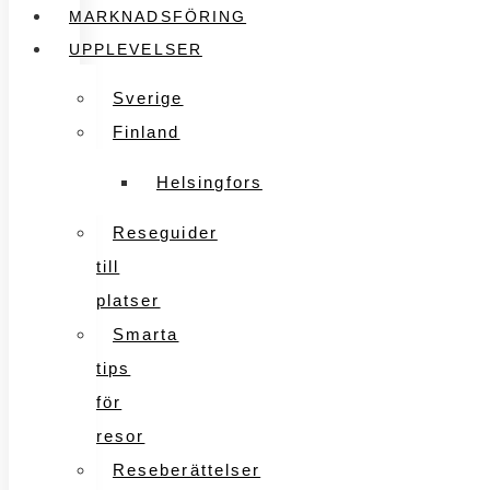
MARKNADSFÖRING
UPPLEVELSER
Sverige
Finland
Helsingfors
Reseguider
till
platser
Smarta
tips
för
resor
Reseberättelser