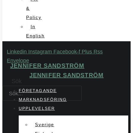
&
Policy
In
English
Linkedin
Instagram
Facebook-f
Plus
Rss
Envelope
JENNIFER SANDSTRÖM
JENNIFER SANDSTRÖM
Sök
FÖRETAGANDE
MARKNADSFÖRING
UPPLEVELSER
Sverige