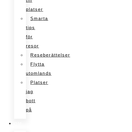
till
platser
Smarta
tips
för
resor
Reseberättelser
Flytta
utomlands
Platser
jag
bott
på
OM