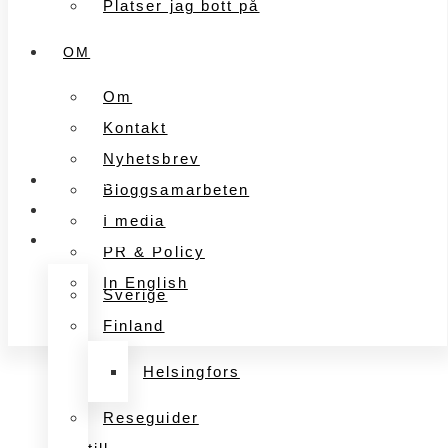
Platser jag bott på
OM
Om
Kontakt
Nyhetsbrev
FÖRETAGANDE
Bloggsamarbeten
MARKNADSFÖRING
I media
UPPLEVELSER
PR & Policy
In English
Sverige
Finland
Helsingfors
Reseguider