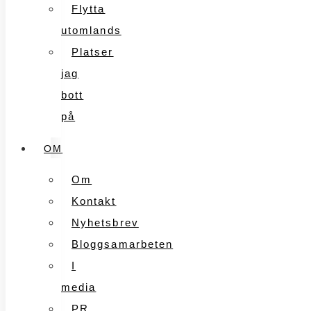
Flytta
utomlands
Platser
jag
bott
på
OM
Om
Kontakt
Nyhetsbrev
Bloggsamarbeten
I
media
PR